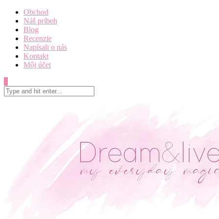
Obchod
Náš príbeh
Blog
Recenzie
Napísali o nás
Kontakt
Môj účet
0