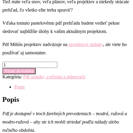
Tiež máte veľa snov, veľa plánov, veľa projektov a niekedy strácate
prehľad, čo všetko ešte treba spraviť?
Vďaka tomuto pastelovému pdf prehľadu budete vedieť pekne
sledovať najbližšie úlohy k vašim aktuálnym projektom.
Pdf Milión projektov nadväzuje na
projektové stránky
, ale viete ho
používať aj samostatne.
množstvo
Milión
Pridať do košíka
projektov
Kategória:
Pdf stránky, cvičenia a plánovače
-
pdf
Popis
plánovač
Popis
Pdf je dostupné v troch farebných prevedeniach – modrá, ružová a
modro-ružová – aby ste ich mohli striedať podľa nálady alebo
ročného obdobia.