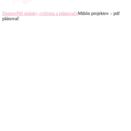
Domov
Pdf stránky, cvičenia a plánovače
Milión projektov – pdf
plánovač