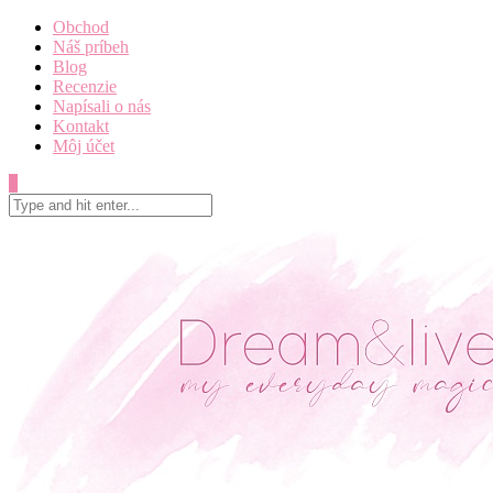
Obchod
Náš príbeh
Blog
Recenzie
Napísali o nás
Kontakt
Môj účet
0