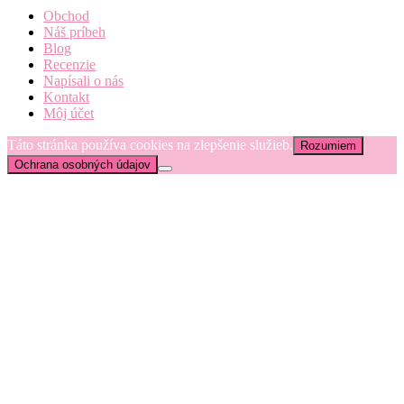
Obchod
Náš príbeh
Blog
Recenzie
Napísali o nás
Kontakt
Môj účet
Táto stránka používa cookies na zlepšenie služieb.
Rozumiem
Ochrana osobných údajov